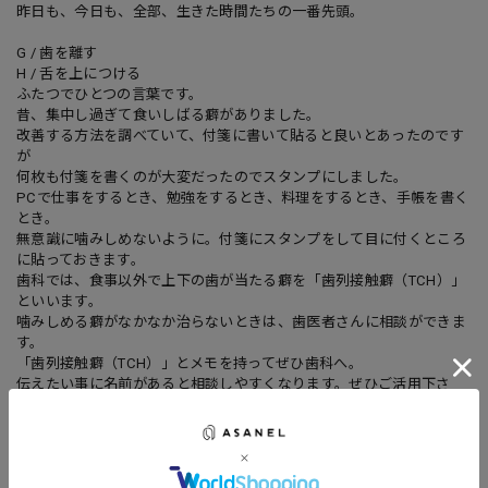
昨日も、今日も、全部、生きた時間たちの一番先頭。
G / 歯を離す
H / 舌を上につける
ふたつでひとつの言葉です。
昔、集中し過ぎて食いしばる癖がありました。
改善する方法を調べていて、付箋に書いて貼ると良いとあったのです
が
何枚も付箋を書くのが大変だったのでスタンプにしました。
PCで仕事をするとき、勉強をするとき、料理をするとき、手帳を書く
とき。
無意識に噛みしめないように。付箋にスタンプをして目に付くところ
に貼っておきます。
歯科では、食事以外で上下の歯が当たる癖を「歯列接触癖（TCH）」
といいます。
噛みしめる癖がなかなか治らないときは、歯医者さんに相談ができま
す。
「歯列接触癖（TCH）」とメモを持ってぜひ歯科へ。
伝えたい事に名前があると相談しやすくなります。ぜひご活用下さ
い。
..................
POCO：ポコンとスタンプを押す