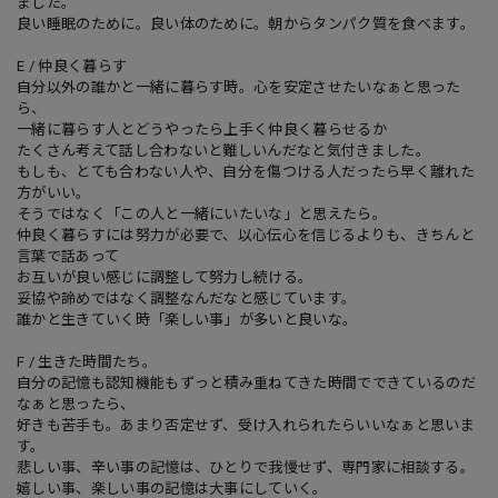
ました。
良い睡眠のために。良い体のために。朝からタンパク質を食べます。
E / 仲良く暮らす
自分以外の誰かと一緒に暮らす時。心を安定させたいなぁと思った
ら、
一緒に暮らす人とどうやったら上手く仲良く暮らせるか
たくさん考えて話し合わないと難しいんだなと気付きました。
もしも、とても合わない人や、自分を傷つける人だったら早く離れた
方がいい。
そうではなく「この人と一緒にいたいな」と思えたら。
仲良く暮らすには努力が必要で、以心伝心を信じるよりも、きちんと
言葉で話あって
お互いが良い感じに調整して努力し続ける。
妥協や諦めではなく調整なんだなと感じています。
誰かと生きていく時「楽しい事」が多いと良いな。
F / 生きた時間たち。
自分の記憶も認知機能もずっと積み重ねてきた時間でできているのだ
なぁと思ったら、
好きも苦手も。あまり否定せず、受け入れられたらいいなぁと思いま
す。
悲しい事、辛い事の記憶は、ひとりで我慢せず、専門家に相談する。
嬉しい事、楽しい事の記憶は大事にしていく。