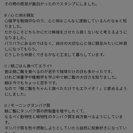
その時の感覚が面白かったのでスタンプにしました。
B / 心と体は親友
心理学を勉強中なので、心と体はこんなに連動しているんだなぁと知
りました。
だからこそどちらかにだけ無理をさせたら良くないなと考えるように
なりました。
バラバラにあるのではなく、自分の大切な心と体に親友みたいに仲良
しになってもらう。
どうしたら仲良くできるかなと工夫して暮らしています。
C / 朝ごはん食べてエライ!!
昔は朝ご飯を食べるのが苦手で珈琲だけの日も多かったです。
けれど栄養学や睡眠学を学ぶ中で朝ご飯の大切さを知りました。
朝は今でもちょっと苦手です。
なので「朝ご飯をちゃんと食べただけでもエライぞ！」と褒めるよう
にしました。
D / モーニングタンパク質
朝ご飯にタンパク質の摂取量を増やしたくて、
なるべく動物性と植物性のタンパク質を両方食べるようにしていま
す。
タンパク質を色々摂取しようとしていたら自然に和食好きになってい