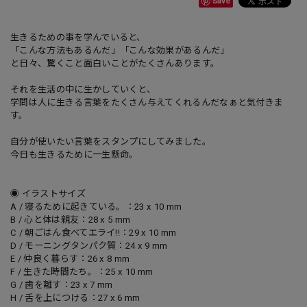
Save
生きるための事を学んでいると、
「こんな方法もあるんだ」「こんな効果があるんだ」
と日々、驚くこと面白いことがたくさんあります。
それを生活の中に生かしていくと、
学問は人に生きる言葉をたくさん与えてくれるんだなぁと気付きま
す。
自分が使いたい言葉をスタンプにしてみました。
今日も生きるために一生懸命。
◉ イラストサイズ
A / 寝るために起きている。：23 x 10 mm
B / 心と体は親友：28 x 5 mm
C / 朝ごはん食べてエライ!!：29 x 10 mm
D / モーニングタンパク質：24 x 9 mm
E / 仲良く暮らす：26 x 8 mm
F / 生きた時間たち。：25 x 10 mm
G / 歯を離す：23 x 7 mm
H / 舌を上につける：27 x 6 mm