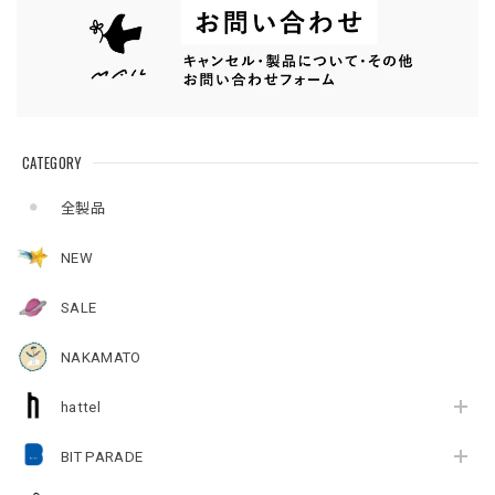
CATEGORY
全製品
NEW
SALE
NAKAMATO
hattel
BIT PARADE