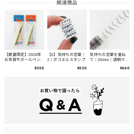
関連商品
【数量限定】2026年
【S】気持ちの言葉｜
気持ちの言葉を重ね
お年賀午ボールペン
2｜ポコヌルスタンプ
て｜20mm｜透明マス
｜JETSTREAM Lite
キングテープ
¥550
¥550
¥660
touch ink