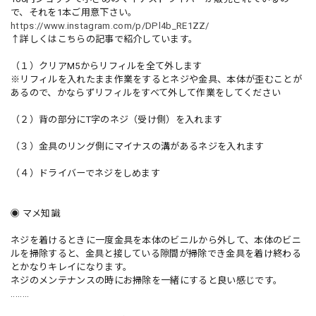
で、それを1本ご用意下さい。
https://www.instagram.com/p/DPl4b_RE1ZZ/
↑詳しくはこちらの記事で紹介しています。
（１）クリアM5からリフィルを全て外します
※リフィルを入れたまま作業をするとネジや金具、本体が歪むことが
あるので、かならずリフィルをすべて外して作業をしてください
（２）背の部分にT字のネジ（受け側）を入れます
（３）金具のリング側にマイナスの溝があるネジを入れます
（４）ドライバーでネジをしめます
◉ マメ知識
ネジを着けるときに一度金具を本体のビニルから外して、本体のビニ
ルを掃除すると、金具と接している隙間が掃除でき金具を着け終わる
とかなりキレイになります。
ネジのメンテナンスの時にお掃除を一緒にすると良い感じです。
........