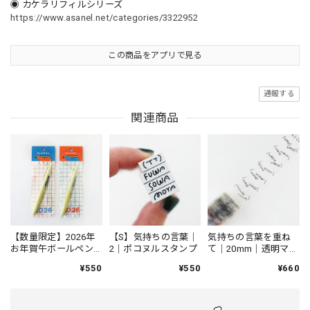
◉ カケラリフィルシリーズ
https://www.asanel.net/categories/3322952
この商品をアプリで見る
通報する
関連商品
【数量限定】2026年
【S】気持ちの言葉｜
気持ちの言葉を重ね
お年賀午ボールペン
2｜ポコヌルスタンプ
て｜20mm｜透明マス
｜JETSTREAM Lite
キングテープ
¥550
¥550
¥660
touch ink