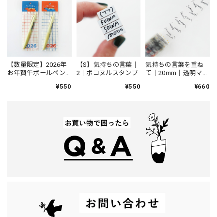
【数量限定】2026年
【S】気持ちの言葉｜
気持ちの言葉を重ね
お年賀午ボールペン
2｜ポコヌルスタンプ
て｜20mm｜透明マス
｜JETSTREAM Lite
キングテープ
¥550
¥550
¥660
touch ink