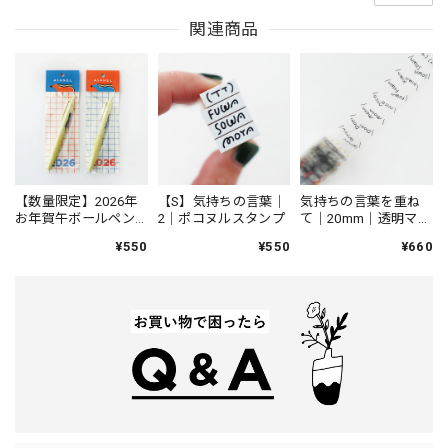
関連商品
【数量限定】2026年
【S】気持ちの言葉｜
気持ちの言葉を重ね
お年賀午ボールペン
2｜ポコヌルスタンプ
て｜20mm｜透明マス
｜JETSTREAM Lite
キングテープ
¥550
¥550
¥660
touch ink