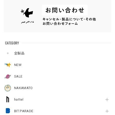
CATEGORY
全製品
NEW
SALE
NAKAMATO
hattel
BIT PARADE