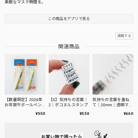
素敵なマステ時間を。
この商品をアプリで見る
通報する
関連商品
【数量限定】2026年
【S】気持ちの言葉｜
気持ちの言葉を重ね
お年賀午ボールペン
2｜ポコヌルスタンプ
て｜20mm｜透明マス
｜JETSTREAM Lite
キングテープ
¥550
¥550
¥660
touch ink