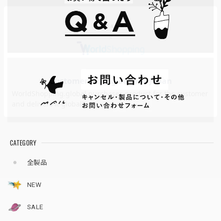
CATEGORY
全製品
NEW
SALE