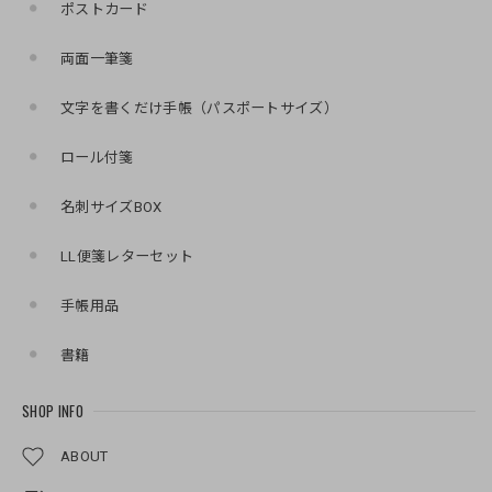
ポストカード
両面一筆箋
文字を書くだけ手帳（パスポートサイズ）
ロール付箋
名刺サイズBOX
LL便箋レターセット
手帳用品
書籍
SHOP INFO
ABOUT