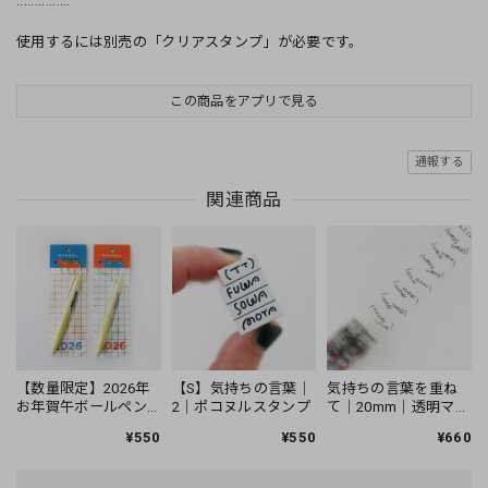
...............
使用するには別売の「クリアスタンプ」が必要です。
この商品をアプリで見る
通報する
関連商品
【数量限定】2026年
【S】気持ちの言葉｜
気持ちの言葉を重ね
お年賀午ボールペン
2｜ポコヌルスタンプ
て｜20mm｜透明マス
｜JETSTREAM Lite
キングテープ
¥550
¥550
¥660
touch ink