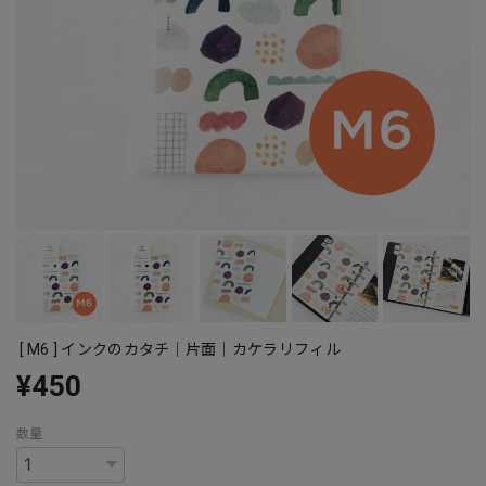
[ M6 ] インクのカタチ｜片面｜カケラリフィル
¥450
数量