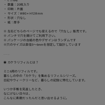
・ミニ6用
・ 数量：20枚入り
・ 印刷：片面
・ サイズ：W80 × H128 mm
・ 形状：穴なし
・ 紙：厚手
※ 左右どちらのページでも使えるので「穴なし」販売です。
※ パンチで穴を開けてご利用下さい。
※ パッケージの台紙の色やデザインはランダムです
※穴のサイズは直径5〜6mmを想定して設計しています
........
◉ カケラリフィルとは？
ミニ6用のリフィルです。
暮らしの中の「カケラ」を集めるリフィルシリーズ。
日記やウィークリーなど、暮らしの記録に特化しています。
いつか手帳を見返したとき、
なにげない日々は、
こんなに素敵だったんだと思い出せるように。