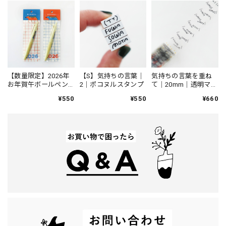
【数量限定】2026年
【S】気持ちの言葉｜
気持ちの言葉を重ね
お年賀午ボールペン
2｜ポコヌルスタンプ
て｜20mm｜透明マス
｜JETSTREAM Lite
キングテープ
¥550
¥550
¥660
touch ink