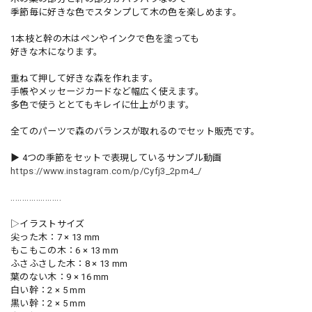
季節毎に好きな色でスタンプして木の色を楽しめます。
1本枝と幹の木はペンやインクで色を塗っても
好きな木になります。
重ねて押して好きな森を作れます。
手帳やメッセージカードなど幅広く使えます。
多色で使うととてもキレイに仕上がります。
全てのパーツで森のバランスが取れるのでセット販売です。
▶ 4つの季節をセットで表現しているサンプル動画
https://www.instagram.com/p/Cyfj3_2pm4_/
......................
▷イラストサイズ
尖った木：7 × 13 mm
もこもこの木：6 × 13 mm
ふさふさした木：8 × 13 mm
葉のない木：9 × 16 mm
白い幹：2 × 5 mm
黒い幹：2 × 5 mm