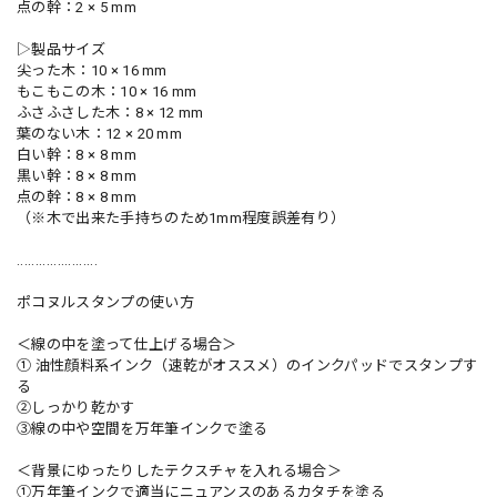
点の幹：2 × 5 mm
▷製品サイズ
尖った木：10 × 16 mm
もこもこの木：10 × 16 mm
ふさふさした木：8 × 12 mm
葉のない木：12 × 20 mm
白い幹：8 × 8 mm
黒い幹：8 × 8 mm
点の幹：8 × 8 mm
（※木で出来た手持ちのため1mm程度誤差有り）
......................
ポコヌルスタンプの使い方
＜線の中を塗って仕上げる場合＞
① 油性顔料系インク（速乾がオススメ）のインクパッドでスタンプす
る
②しっかり乾かす
③線の中や空間を万年筆インクで塗る
＜背景にゆったりしたテクスチャを入れる場合＞
①万年筆インクで適当にニュアンスのあるカタチを塗る