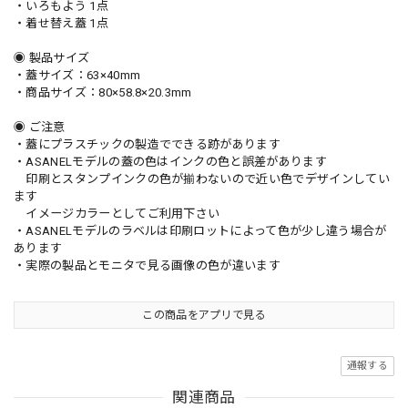
・いろもよう 1点
・着せ替え蓋 1点
◉ 製品サイズ
・蓋サイズ：63×40mm
・商品サイズ：80×58.8×20.3mm
◉ ご注意
・蓋にプラスチックの製造でできる跡があります
・ASANELモデルの蓋の色はインクの色と誤差があります
印刷とスタンプインクの色が揃わないので近い色でデザインしてい
ます
イメージカラーとしてご利用下さい
・ASANELモデルのラベルは印刷ロットによって色が少し違う場合が
あります
・実際の製品とモニタで見る画像の色が違います
この商品をアプリで見る
通報する
関連商品