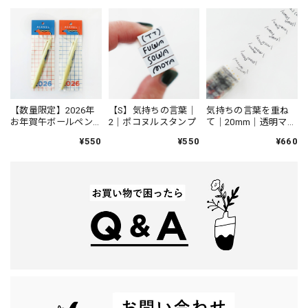
【数量限定】2026年
【S】気持ちの言葉｜
気持ちの言葉を重ね
お年賀午ボールペン
2｜ポコヌルスタンプ
て｜20mm｜透明マス
｜JETSTREAM Lite
キングテープ
¥550
¥550
¥660
touch ink