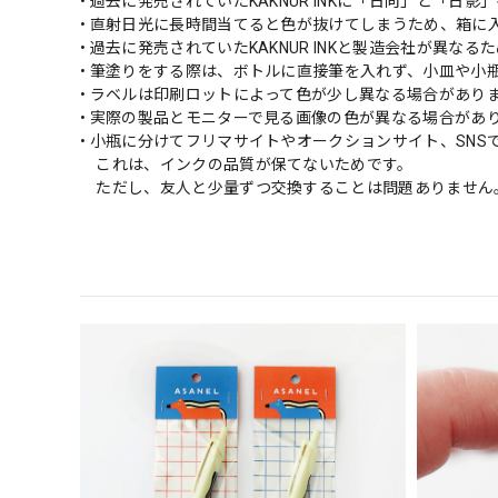
• 過去に発売されていたKAKNUR INKに「日向」と「日
• 直射日光に長時間当てると色が抜けてしまうため、箱に
• 過去に発売されていたKAKNUR INKと製造会社が異な
• 筆塗りをする際は、ボトルに直接筆を入れず、小皿や小
• ラベルは印刷ロットによって色が少し異なる場合があり
• 実際の製品とモニターで見る画像の色が異なる場合があ
• 小瓶に分けてフリマサイトやオークションサイト、SN
これは、インクの品質が保てないためです。
ただし、友人と少量ずつ交換することは問題ありません