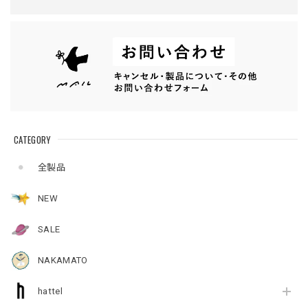
CATEGORY
全製品
NEW
SALE
NAKAMATO
hattel