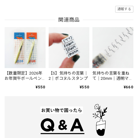
通報する
関連商品
【数量限定】2026年
【S】気持ちの言葉｜
気持ちの言葉を重ね
お年賀午ボールペン
2｜ポコヌルスタンプ
て｜20mm｜透明マス
｜JETSTREAM Lite
キングテープ
¥550
¥550
¥660
touch ink