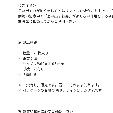
＜ご注意＞
思い出すのが怖く感じる方はリフィルを使うのを中止して
病気の治療中で「思い出す行為」がよくない作用をする場
主治医に相談してからご利用下さい。
........
◉ 製品詳細
・ 数量：25枚入り
・ 紙質：厚手
・ サイズ：W62 × H105 mm
・ 形状：穴有り
・ 両面印刷
※ 「穴有り」販売です。届いてそのまま使えます。
※ パッケージの台紙の色やデザインはランダムです
........
◉ お買い物前に必ずご確認下さい