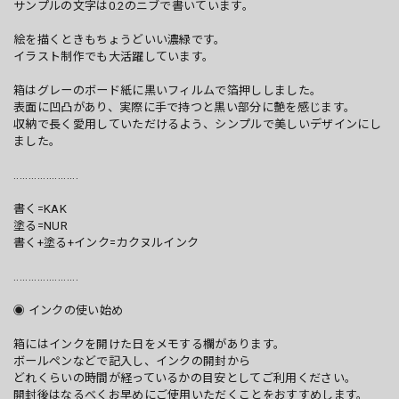
サンプルの文字は0.2のニブで書いています。
絵を描くときもちょうどいい濃緑です。
イラスト制作でも大活躍しています。
箱はグレーのボード紙に黒いフィルムで箔押ししました。
表面に凹凸があり、実際に手で持つと黒い部分に艶を感じます。
収納で長く愛用していただけるよう、シンプルで美しいデザインにし
ました。
......................
書く=KAK
塗る=NUR
書く+塗る+インク=カクヌルインク
......................
◉ インクの使い始め
箱にはインクを開けた日をメモする欄があります。
ボールペンなどで記入し、インクの開封から
どれくらいの時間が経っているかの目安としてご利用ください。
開封後はなるべくお早めにご使用いただくことをおすすめします。